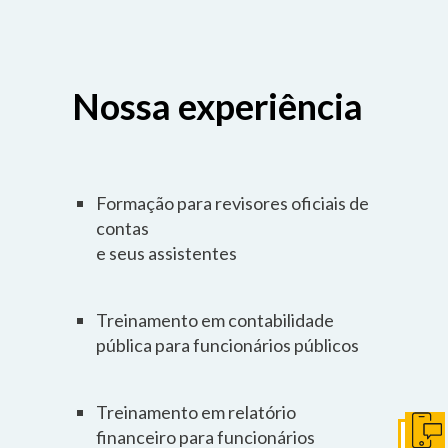
Nossa experiência
Formação para revisores oficiais de
contas
e seus assistentes
Treinamento em contabilidade
pública para funcionários públicos
Treinamento em relatório
financeiro para funcionários
Entre