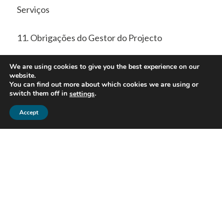
Serviços
11. Obrigações do Gestor do Projecto
12. Local de aquisição do certificado
We are using cookies to give you the best experience on our
website.
You can find out more about which cookies we are using or
13. Exemplo de certificado
switch them off in
.
settings
Accept
14. Roteiro de Submissão de aplicação do
certificado
15. Exemplos Práticos
16. Pontos Focais